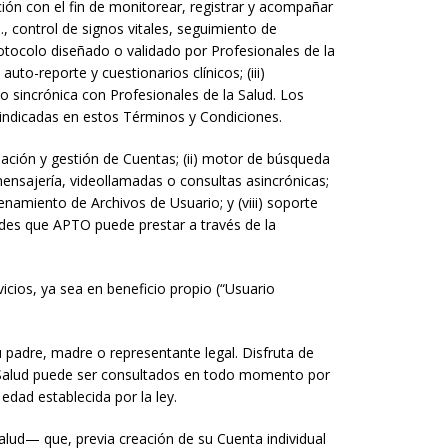
ción con el fin de monitorear, registrar y acompañar
, control de signos vitales, seguimiento de
rotocolo diseñado o validado por Profesionales de la
uto-reporte y cuestionarios clínicos; (iii)
 o sincrónica con Profesionales de la Salud. Los
 indicadas en estos Términos y Condiciones.
eación y gestión de Cuentas; (ii) motor de búsqueda
mensajería, videollamadas o consultas asincrónicas;
cenamiento de Archivos de Usuario; y (viii) soporte
dades que APTO puede prestar a través de la
icios, ya sea en beneficio propio (“Usuario
 padre, madre o representante legal. Disfruta de
e Salud puede ser consultados en todo momento por
edad establecida por la ley.
alud— que, previa creación de su Cuenta individual