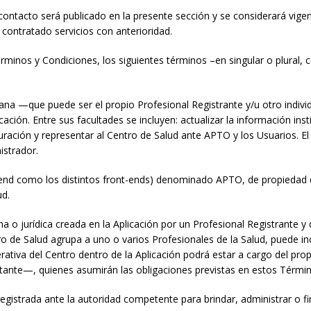
ontacto será publicado en la presente sección y se considerará vigent
contratado servicios con anterioridad.
rminos y Condiciones, los siguientes términos –en singular o plural, co
a —que puede ser el propio Profesional Registrante y/u otro indivi
ción. Entre sus facultades se incluyen: actualizar la información insti
turación y representar al Centro de Salud ante APTO y los Usuarios. El 
istrador.
-end como los distintos front-ends) denominado APTO, de propiedad 
ud.
 o jurídica creada en la Aplicación por un Profesional Registrante y 
ro de Salud agrupa a uno o varios Profesionales de la Salud, puede inc
rativa del Centro dentro de la Aplicación podrá estar a cargo del pro
itante—, quienes asumirán las obligaciones previstas en estos Térmi
gistrada ante la autoridad competente para brindar, administrar o f