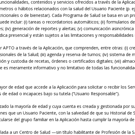
ncionalidades, contenidos y servicios ofrecidos a través de la Aplica
ros o hábitos relacionados con la salud del Usuario Paciente (p. ej.
utricionales o de bienestar). Cada Programa de Salud se basa en un p
e incluir: (i) tareas o recordatorios automáticos; (ii) formularios de a
s; (iv) generación de reportes y alertas; (v) comunicación asincrónica
ca presencial y están sujetos a las limitaciones y responsabilidades
 APTO a través de la Aplicación, que comprenden, entre otras: (i) cr
onales de la Salud; (iii) agenda y reserva de turnos; (iv) sistema de 
ón y custodia de recetas, órdenes o certificados digitales; (vii) alma
ede es meramente informativo y no limitativo de todas las funcionali
de edad que accede a la Aplicación para solicitar o recibir los Serv
 de edad o incapaces bajo su tutela (“Usuario Responsable”).
zado la mayoría de edad y cuya cuenta es creada y gestionada por su
es que un Usuario Paciente, con la salvedad de que su Historial d
larse del grupo familiar en la Aplicación hasta cumplir la mayoría de 
da a un Centro de Salud —sin título habilitante de Profesión de la S