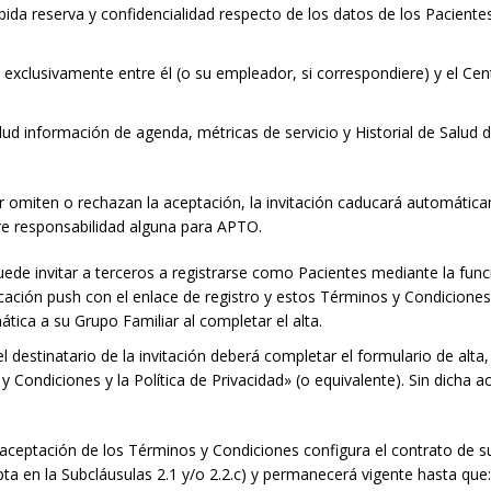
da reserva y confidencialidad respecto de los datos de los Pacientes c
 exclusivamente entre él (o su empleador, si correspondiere) y el Cent
ud información de agenda, métricas de servicio y Historial de Salud d
liar omiten o rechazan la aceptación, la invitación caducará automátic
ere responsabilidad alguna para APTO.
ede invitar a terceros a registrarse como Pacientes mediante la función
ficación push con el enlace de registro y estos Términos y Condiciones. 
ática a su Grupo Familiar al completar el alta.
l destinatario de la invitación deberá completar el formulario de alta
y Condiciones y la Política de Privacidad» (o equivalente). Sin dicha a
aceptación de los Términos y Condiciones configura el contrato de su
a en la Subcláusulas 2.1 y/o 2.2.c) y permanecerá vigente hasta que: