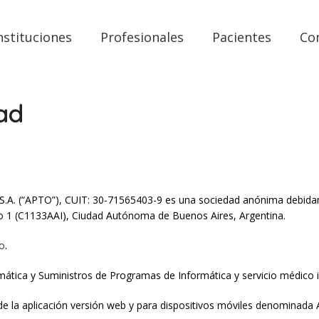
nstituciones
Profesionales
Pacientes
Co
dad
.A. (“APTO”), CUIT: 30-71565403-9 es una sociedad anónima debidame
iso 1 (C1133AAI), Ciudad Autónoma de Buenos Aires, Argentina.
o
.
mática y Suministros de Programas de Informática y servicio médico 
 de la aplicación versión web y para dispositivos móviles denominada 