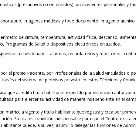
agnósticos (presuntivos o confirmados), antecedentes personales y fami
 laboratorio, imágenes médicas y todo documento, imagen o archivo q
perímetro de cintura, temperatura, actividad física, descanso, aliment
, Programas de Salud o dispositivos electrónicos enlazados.
puestas a cuestionarios, alarmas, recordatorios y monitoreos conti
 por el propio Paciente, por Profesionales de la Salud vinculados o
 través del sistema de permisos previsto en estos Términos y Condic
ica que acredita título habilitante expedido por institución autorizada
cultada para ejercer su actividad de manera independiente en el camp
on matrícula vigente y título habilitante que registra y crea por prim
cación. Su alta es condición indispensable para que el Centro exista en
l Habilitante puede, a su vez, asumir o delegar las funciones de Admini