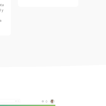
nta
d y
a