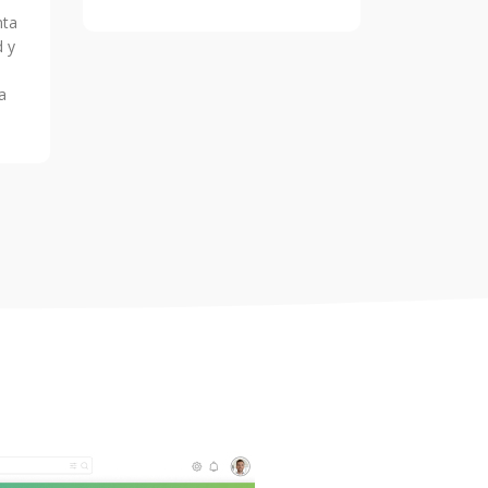
nta
d y
a