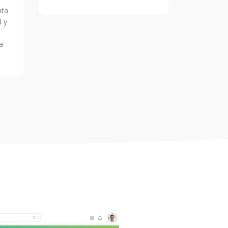
nta
d y
a