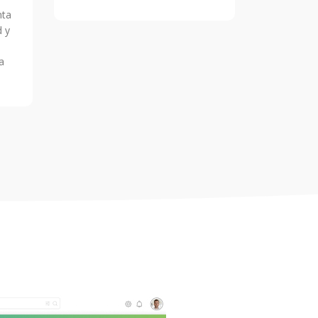
nta
d y
a