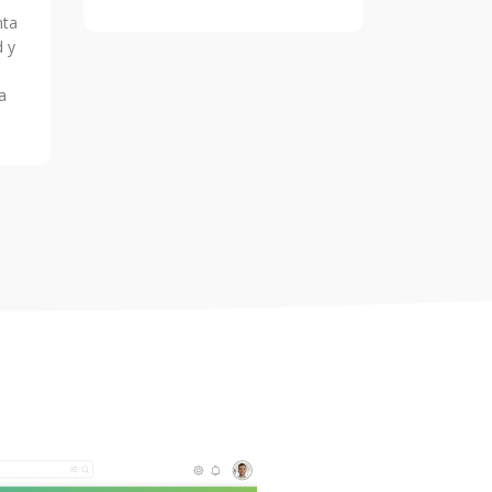
nta
d y
a