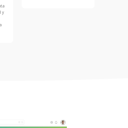
nta
d y
a