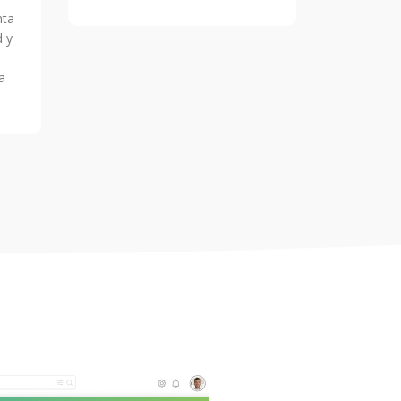
nta
d y
a