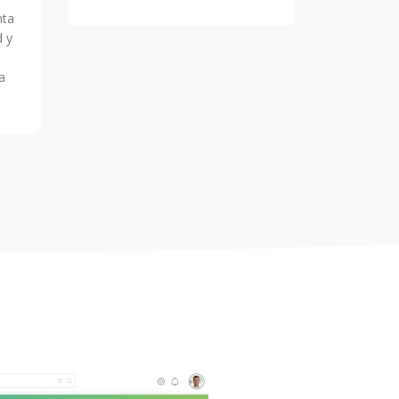
nta
d y
a