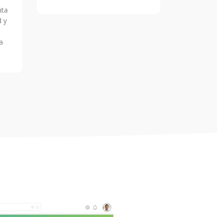
nta
d y
a