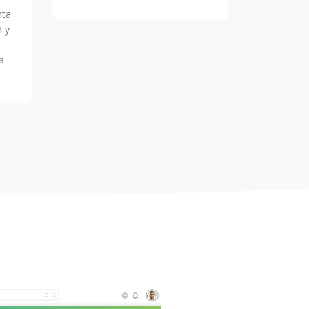
nta
d y
a