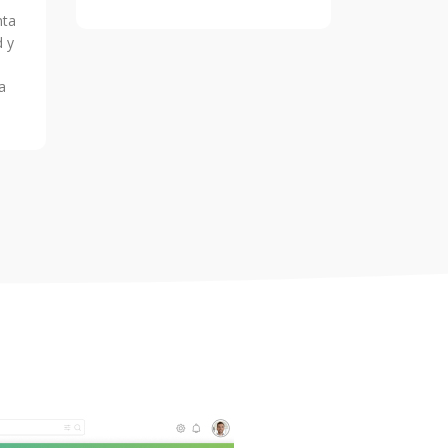
nta
d y
a