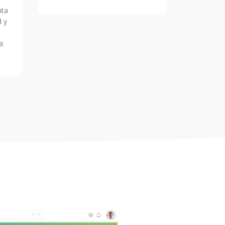
nta
d y
a