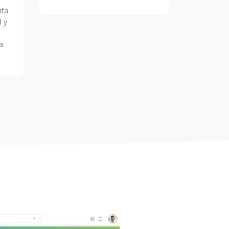
nta
d y
a