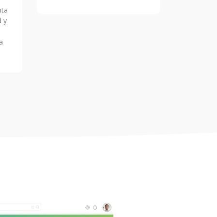
nta
d y
a