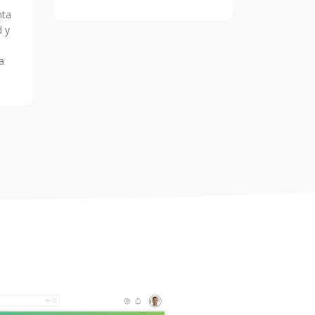
nta
d y
a